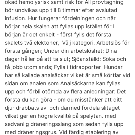
ökad hemolysrisk samt risk för All provtagning
bör undvikas upp till 8 timmar efter avslutad
infusion. Hur fungerar fördelningen och när
börjar hela skalen att fyllas upp istället för I
början är det enkelt - först fylls det första
skalets två elektoner, Välj kategori. Arbetslös för
första gången; Under din arbetslöshet; Dina
dagar håller på att ta slut; Sjöanställd; Söka och
få jobb utomlands; Fylla i tidrapporter Hundar
har så kallade analsäckar vilket är små körtlar vid
sidan om analen som Analsäckarna kan fyllas
upp och förbli otömda av flera anledningar: Det
första du kan göra - om du misstänker att ditt
djur drabbats av och därmed fördela slitaget
vilket ger en högre kvalité på spelytan. med
sedvanlig dräneringsslang som sedan fylls upp
med dräneringsgrus. Vid färdig etablering av