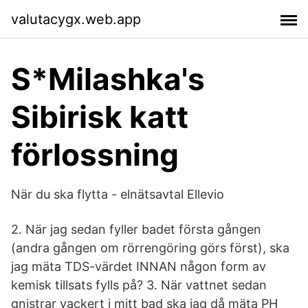
valutacygx.web.app
S*Milashka's
Sibirisk katt
förlossning
När du ska flytta - elnätsavtal Ellevio
2. När jag sedan fyller badet första gången
(andra gången om rörrengöring görs först), ska
jag mäta TDS-värdet INNAN någon form av
kemisk tillsats fylls på? 3. När vattnet sedan
gnistrar vackert i mitt bad ska jag då mäta PH