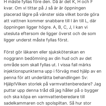
H måste fyllas före den. Då är det K, H och F
kvar. Om vi tittar på J så är är öppningen
placerad lägre på vänster sida vilket borde göra
att vattnen kommer snabbare till I än till L, där
öppningen ligger högre. A, B, C, J, I kan vi
utesluta eftersom de ligger överst och de som
ligger underst måste fyllas först.
Först gör läkaren eller sjuksköterskan en
noggrann bedömning av din hud och av det
område som skall fyllas ut. I vissa fall märks
injektionspunkterna upp i förväg med hjälp av en
penna för att underlätta behandlingen Sv:
Hjälp!Vilken storlek på varmvattenberedare? Jag
puttar upp denna tråd då jag håller på o bygger
och ska köpa en varmvattenberedare till
sadelkammaren och spolspiltan. Så hur stor