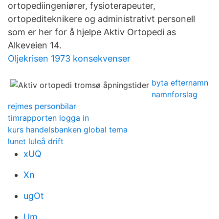
ortopediingeniører, fysioterapeuter,
ortopediteknikere og administrativt personell
som er her for å hjelpe Aktiv Ortopedi as
Alkeveien 14.
Oljekrisen 1973 konsekvenser
byta efternamn
namnforslag
rejmes personbilar
timrapporten logga in
kurs handelsbanken global tema
lunet luleå drift
xUQ
Xn
ugOt
Um