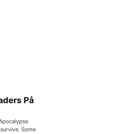
aders På
e Apocalypse
 survive. Some