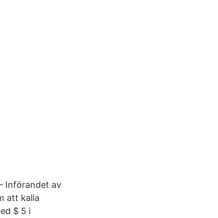
— Införandet av
 att kalla
ed $ 5 i