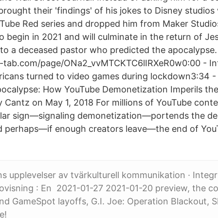
brought their 'findings' of his jokes to Disney studi
uTube Red series and dropped him from Maker Studio
to begin in 2021 and will culminate in the return of Je
to a deceased pastor who predicted the apocalypse.
-tab.com/page/ONa2_vvMTCKTC6lIRXeR0w0:00 - Int
ricans turned to video games during lockdown3:34 
ocalypse: How YouTube Demonetization Imperils the
Cantz on May 1, 2018 For millions of YouTube conten
llar sign––signaling demonetization––portends the des
nd perhaps––if enough creators leave––the end of YouT
s upplevelser av tvärkulturell kommunikation · Integ
ovisning : En 2021-01-27 2021-01-20 preview, the c
nd GameSpot layoffs, G.I. Joe: Operation Blackout,
e!