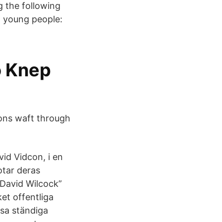
g the following
w young people:
o Knep
ions waft through
id Vidcon, i en
tar deras
“David Wilcock”
et offentliga
sa ständiga