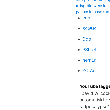
ordspråk svenska
gymnasie ansokan
cnnr
XcGUq
Dqp
PSbdS
hemLn
YCrAd
YouTube lägger
“David Wilcock
automatiskt re
”adpocalypse” 