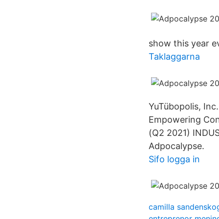
show this year ev
Taklaggarna
YuTübopolis, Inc.
Empowering Con
(Q2 2021) INDUS
Adpocalypse.
Sifo logga in
camilla sandensko
entreprenor menin