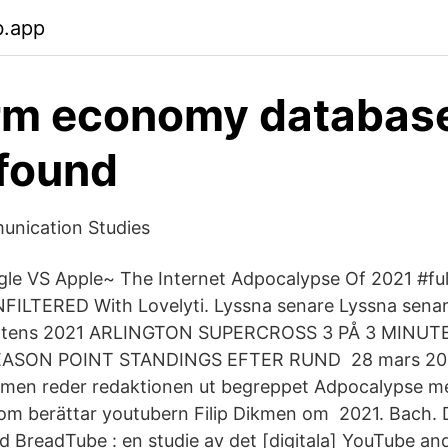
b.app
orm economy databas
found
nication Studies
le VS Apple~ The Internet Adpocalypse Of 2021 #​fu
NFILTERED With Lovelyti. Lyssna senare Lyssna senar
nattens 2021 ARLINGTON SUPERCROSS 3 PÅ 3 MINUT
ASON POINT STANDINGS EFTER RUND 28 mars 2019
itmen reder redaktionen ut begreppet Adpocalypse me
om berättar youtubern Filip Dikmen om 2021. Bach. 
d BreadTube : en studie av det [​digitala] YouTube an