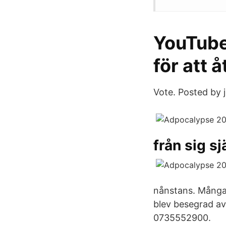
YouTube 
för att 
Vote. Posted by
från sig sj
nånstans. Många 
blev besegrad av
0735552900.