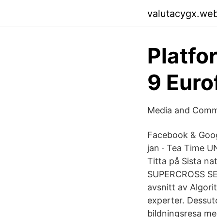
valutacygx.we
Platf
9 Euro
Media and Commu
Facebook & Goog
jan · Tea Time U
Titta på Sista 
SUPERCROSS SE
avsnitt av Algor
experter. Dessut
bildningsresa me