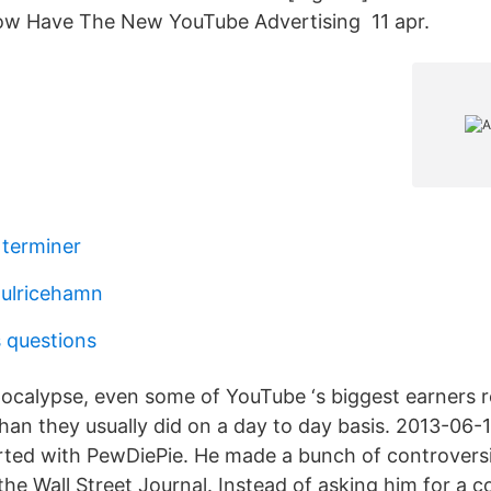
ow Have The New YouTube Advertising 11 apr.
terminer
ulricehamn
s questions
pocalypse, even some of YouTube ‘s biggest earners
han they usually did on a day to day basis. 2013-06-1
ted with PewDiePie. He made a bunch of controversi
the Wall Street Journal. Instead of asking him for a