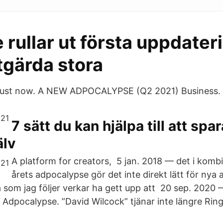
rullar ut första uppdater
åtgärda stora
 just now. A NEW ADPOCALYPSE (Q2 2021) Business.
7 sätt du kan hjälpa till att sp
älv
A platform for creators, 5 jan. 2018 — det i komb
årets adpocalypse gör det inte direkt lätt för nya
som jag följer verkar ha gett upp att 20 sep. 2020
 Adpocalypse. ”David Wilcock” tjänar inte längre Rin