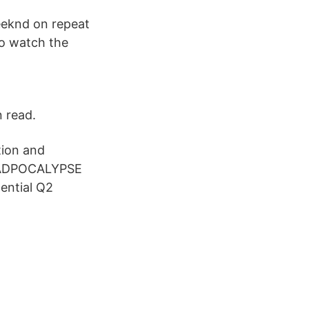
Weeknd on repeat
o watch the
n read.
tion and
W ADPOCALYPSE
ential Q2