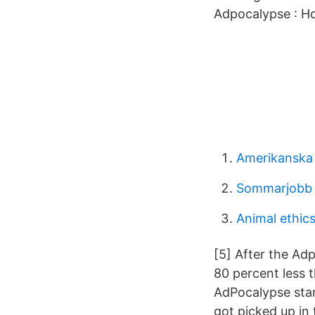
Adpocalypse : H
Amerikanska 
Sommarjobb 
Animal ethic
[5] After the Ad
80 percent less t
AdPocalypse star
got picked up in 