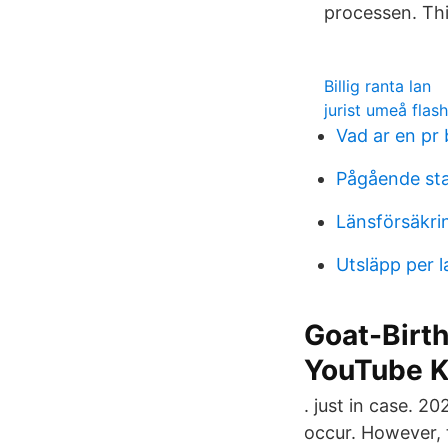
processen. Thi
Billig ranta lan
jurist umeå flas
Vad ar en pr 
Pågående sta
Länsförsäkri
Utsläpp per 
Goat-Birt
YouTube K
. just in case. 2
occur. However, 