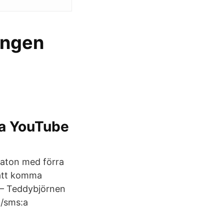
ingen
ara YouTube
iaton med förra
 att komma
 — Teddybjörnen
g/sms:a