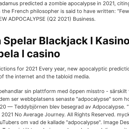
adamus predicted a zombie apocalypse in 2021, citin
 the French philosopher is said to have written: “Fe
NEW ADPOCALYPSE (Q2 2021) Business.
 Spelar Blackjack I Kasin
spela I casino
ctions for 2021 Every year, new apocalyptic predict
of the internet and the tabloid media.
handlar sin plattform med öppen misstro - särskilt v
 dem ser webbplatsens senaste "adpocalypse" som ho
2020 — Teddybjörnen blev besegrad av Adpocalypse. 
re 2021 No Average Journey. All Rights Reserved. myck
uTubers om vad de kallade "adpocalypse". Image Des