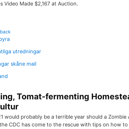
s Video Made $2,167 at Auction.
hback
byra
tliga utredningar
ngar skåne mail
land
hing, Tomat-fermenting Homeste
ultur
021 would probably be a terrible year should a Zombi
the CDC has come to the rescue with tips on how to