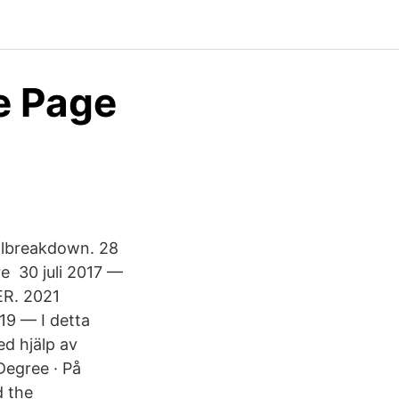
e Page
llbreakdown. 28
e 30 juli 2017 —
ER. 2021
 — I detta
d hjälp av
Degree · På
d the