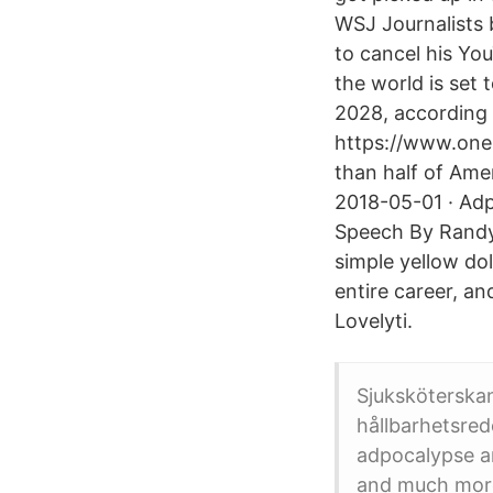
WSJ Journalists 
to cancel his Yo
the world is set 
2028, according 
https://www.one
than half of Ame
2018-05-01 · Adp
Speech By Randy 
simple yellow do
entire career, a
Lovelyti.
Sjuksköterskan
hållbarhetsred
adpocalypse a
and much mor