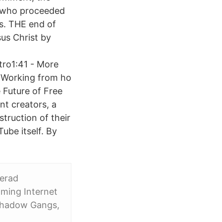
os who proceeded
s. THE end of
sus Christ by
ro1:41 - More
- Working from ho
 Future of Free
t creators, a
truction of their
ube itself. By
rerad
oming Internet
 Shadow Gangs,