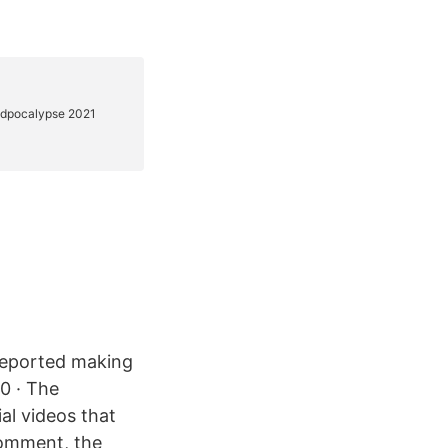
 reported making
0 · The
al videos that
 comment, the