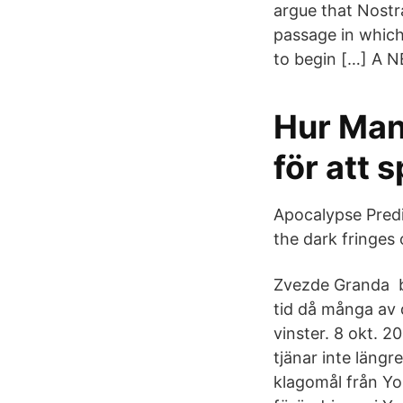
argue that Nostr
passage in which
to begin […] A 
Hur Man
för att 
Apocalypse Predi
the dark fringes 
Zvezde Granda be
tid då många av
vinster. 8 okt. 
tjänar inte läng
klagomål från Yo